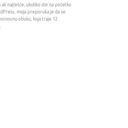
a ali najčešće, ukoliko ste na početku
dPress, moja preporuka je da se
 osnovnu obuku, koja traje 12
…