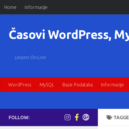
Home
Informacije
Skip to content
Časovi WordPress, M
Lessons On-Line
WordPress
MySQL
Baze Podataka
Informacije
FOLLOW:
TAGGE