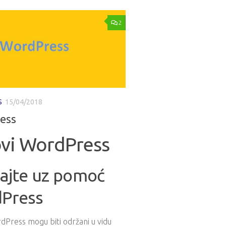
2
S
15/04/2018
ess
vi WordPress
rajte uz pomoć
Press
dPress mogu biti održani u vidu