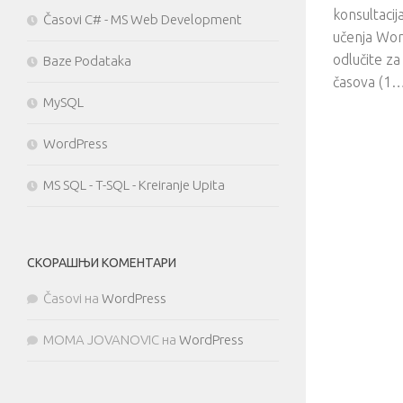
konsultacij
Časovi C# - MS Web Development
učenja Wor
odlučite za
Baze Podataka
časova (1
MySQL
WordPress
MS SQL - T-SQL - Kreiranje Upita
СКОРАШЊИ КОМЕНТАРИ
Časovi
на
WordPress
MOMA JOVANOVIC
на
WordPress