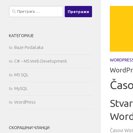
Претрага
за:
КАТЕГОРИЈЕ
Baze Podataka
WORDPRES
C# – MS Web Development
WordPr
MS SQL
Časo
MySQL
Stva
WordPress
Word
СКОРАШЊИ ЧЛАНЦИ
Časovi Wor